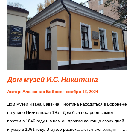
дней Замысел создания летней резиденции для
императрицы Екатерины Великой был поручен великому
русскому архитектору Василию Баженову. Он предложил
уникальный для России архитектурный стиль —
псевдоготику, которая также известна как «русская готика».
Этот стиль легко узнаваем по сочетанию красного кирпича
и белокаменных деталей. Характерные черты этого стиля
— стрельчатые арки, изящные башенки и ажурные
украшения. Однако, в отличие от классической готики...
Дом музей И.С. Никитина
Автор:
Александр Бобров
ноября 13, 2024
Дом музей Ивана Саввича Никитина находиться в Воронеже
на улице Никитинская 19а. Дом был построен самим
поэтом в 1846 году и в нем он прожил до конца своих дней
и умер в 1861 году. В музее располагаются экспозиции