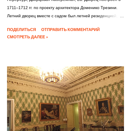
1711–1712 гг. по проекту архитектора Доменико Трезини.
Летний дворец вместе с садом был летней резиденцией, в
которой царь жил с семьёй с мая по октябрь. Петр
ПОДЕЛИТЬСЯ
ОТПРАВИТЬ КОММЕНТАРИЙ
переехал жить в Летний дворец 17 апреля 1712 года. На
СМОТРЕТЬ ДАЛЕЕ »
первом этаже проживал сам Пётр, здесь была его Спальня,
Секретарская, Кабинет (Токарная). На втором этаже в
«женской половине», где размещались Екатерина I,
царские дети, фрейлины. Сохранились планировка и
внешний облик здания, живописные плафоны, в
аллегорической форме прославляющие деяния Петра I и
Екатерины I, сосновые шкафы для одежды, изразцовые
печи и отделка стен расписными голландскими плитками,
внутренняя отделка Нижней и Верхней Поварен и Зеленого
кабинета. Недостатки: В музее проводятся только экскурсии
с экскурсоводом, индивидуального посещения нет вообще.
Во время прохождения экскурсии все остальные комнаты