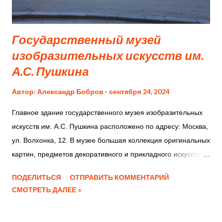
18 часов. Это делает ее доступной для широкого круга
посетителей. Экспозиции и коллекции В галерее
представлены картины известных...
Государственный музей
изобразительных искусств им.
А.С. Пушкина
Автор:
Александр Бобров
сентября 24, 2024
Главное здание государственного музея изобразительных
искусств им. А.С. Пушкина расположено по адресу: Москва,
ул. Волхонка, 12. В музее большая коллекция оригинальных
картин, предметов декоративного и прикладного искусства,
копий скульптур и элементов интерьеров, В здании музея
ПОДЕЛИТЬСЯ
ОТПРАВИТЬ КОММЕНТАРИЙ
три этажа: цокольный, первый и второй этаж, где
СМОТРЕТЬ ДАЛЕЕ »
располагаются многочисленные экспозиции с экспонатами
из разных стран и веков. Обширная экспозиция предметов