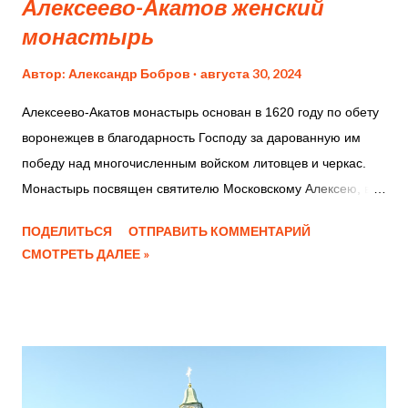
Алексеево-Акатов женский
монастырь
Автор:
Александр Бобров
августа 30, 2024
Алексеево-Акатов монастырь основан в 1620 году по обету
воронежцев в благодарность Господу за дарованную им
победу над многочисленным войском литовцев и черкас.
Монастырь посвящен святителю Московскому Алексею, в
день памяти которого произошло сражение. Находится в
ПОДЕЛИТЬСЯ
ОТПРАВИТЬ КОММЕНТАРИЙ
городе Воронеж на улице Освобождение труда, 1. В 1674
СМОТРЕТЬ ДАЛЕЕ »
году здесь была построена первая каменная церковь -
первая в городе Воронеж, простоявшая до середины XIX
века. Владимирская колокольня старого храма
единственный в Воронеже образец каменной шатровой
архитектуры XVII века, сохранилась до настоящего
времени. Колокольня является памятников истории и