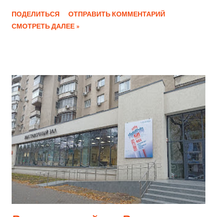
живописном уголке Ораниенбаума. Этот величественный
ПОДЕЛИТЬСЯ
ОТПРАВИТЬ КОММЕНТАРИЙ
дворец является первым каменным сооружением
СМОТРЕТЬ ДАЛЕЕ »
дворцово-паркового ансамбля и ярким образцом
петровского барокко. Архитектурные особенности
Строительство дворца началось в 1710-х годах по проекту
архитекторов Иоганна Фридриха Браунштейна и Доменико
Трезини. Здание представляет собой трехчастную
композицию, где центральный корпус соединен с боковыми
павильонами двухъярусными галереями. Величественный
памятник эпохи Большой Меншиковский дворец —
жемчужина дворцово-паркового ансамбля Ораниенбаума,
являющаяся первым каменным сооружением на
территории современного города Ломоносов. Этот
архитектурный шедевр был создан по приказу Александра
Даниловича Меншикова, ближайшего сподвижника Петра I.
У Меншикова был и другой дворец в Санкт-Петербурге .