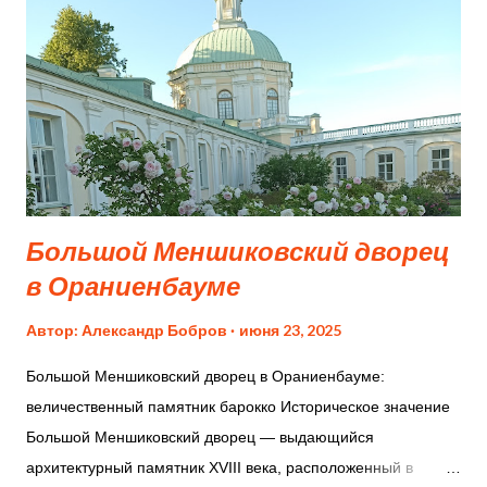
культуры федерального значения и подлежит
государственной охране. Ныне действующий храм
монастыря построен в 1812 году. В 1931 году монастырь
был зарыт, принадлежащие ему святыни и прочие
имущество были изъяты. В 1989 году архитектурный
комплекс на Акатовой поляне передали Воронежской
епархии и началось восстановительные работы. В 1990
году по благословению Святейшего Патриар...
Большой Меншиковский дворец
в Ораниенбауме
Автор:
Александр Бобров
июня 23, 2025
Большой Меншиковский дворец в Ораниенбауме:
величественный памятник барокко Историческое значение
Большой Меншиковский дворец — выдающийся
архитектурный памятник XVIII века, расположенный в