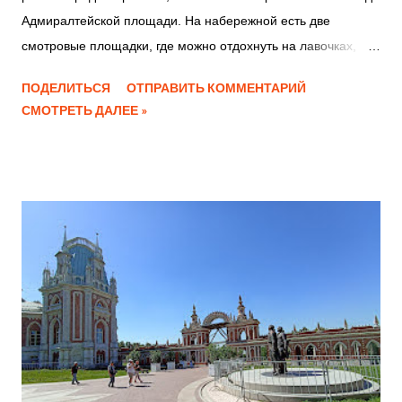
Адмиралтейской площади. На набережной есть две
смотровые площадки, где можно отдохнуть на лавочках,
смотря на Воронежское водохранилище. С двух речных
ПОДЕЛИТЬСЯ
ОТПРАВИТЬ КОММЕНТАРИЙ
причалов можно совершить небольшие путешествия по
СМОТРЕТЬ ДАЛЕЕ »
водохранилищу на речных суднах. Главным архитектурным
объектом набережной является пешеходная эстокада с
прозрачными перилами. Недостатки: Если идти по эстакаде
по пластмассовым доскам, то накапливается
статистическое электричество на одежде и при
прикосновении неприятно бьет небольшим разрядом тока.
Перила на одном участке плохо закреплены болтами и в
одном месте шатаются, так что будьте осторожны, можно
вместе с ними упасть в воду. Дата посещения 16 августа
2024 года Петровская набережная Петровская набережная
Петровская набережная Петровская набережная
Петровская набережная Петровская набережная