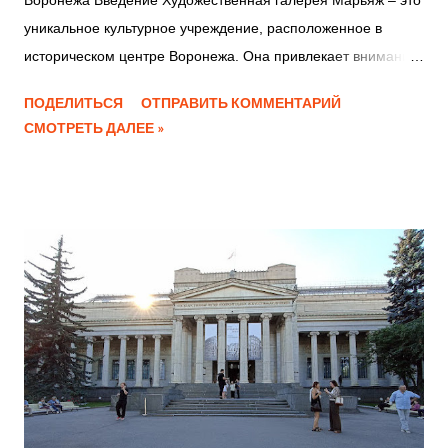
Воронежа Введение Художественная галерея Марьяж – это
уникальное культурное учреждение, расположенное в
историческом центре Воронежа. Она привлекает внимание
как местных жителей, так и гостей города, предлагая
ПОДЕЛИТЬСЯ
ОТПРАВИТЬ КОММЕНТАРИЙ
погружение в мир искусства и культуры. Местоположение и
СМОТРЕТЬ ДАЛЕЕ »
доступность Галерея Марьяж находится в самом сердце
Воронежа, рядом с одной из главных
достопримечательностей города – Каменным мостом,
который облюбовали воронежские молодожены для
свадебных фотосессий. Чтобы найти вход в галерею,
достаточно идти от памятника Сергею Есенину в сторону
Каменного моста. Галерея расположена в доме 54 на
улице Карла Маркса, которая ранее носила названия
Старомосковская и Садовая. Посетить художественную
галерею можно в любой день недели: с понедельника по
пятницу с 10 до 19 часов, а в субботу и воскресенье с 11 до