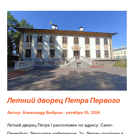
древнего Египта и Греции, где есть сокровища,
обнаруженные Генрихом Шлиманом при раскопках Трои. В
пушкинском музее много работ выдающихся европейских
художников Возрождения и Нового времени. Недостатки: На
втором этаже экспозиция разделена на две части, обе
платные. Нет единого билета на все экспозиции в здании.
Пушкинский музей Пушкинский музей Пушкинский музей
Пушкинский музей Пушкинский музей Пушкинский музей
Пушкинский музей Пушкинский музей Пушкинский музей
Пушкинский музей Пушкинский музей Пушкинский музей
Пушкинский музей Пушкинский музей Пушкинский...
Летний дворец Петра Первого
Автор:
Александр Бобров
октября 05, 2024
​Летний дворец Петра I расположен по адресу: Санкт-
Перербург, Дворцовая набережная, 2а. Дворец построен в