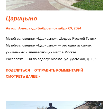
Петровская набережная Петровская набережная
Петровская набережная Петровская набере...
Царицыно
Автор:
Александр Бобров
октября 09, 2024
Музей-заповедник «Царицыно»: Шедевр Русской Готики
Музей-заповедник «Царицыно» — это одно из самых
уникальных и впечатляющих мест в Москве.
Расположенный по адресу: Москва, ул. Дольская, д. 1, он
представляет собой сложный архитектурный и
ПОДЕЛИТЬСЯ
ОТПРАВИТЬ КОММЕНТАРИЙ
ландшафтный ансамбль, который рассказывает
СМОТРЕТЬ ДАЛЕЕ »
драматичную историю амбиций Екатерины II, творческих
идей двух великих архитекторов и упорной
реставрационной работы. Это не просто памятник, а живое
пространство, где история встречается с природой и
искусством. История и архитектура: От замысла до наших