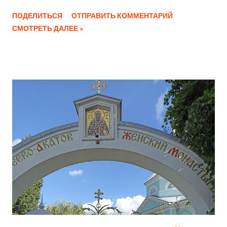
посвящены самому поэту, показываются уникальные
ПОДЕЛИТЬСЯ
ОТПРАВИТЬ КОММЕНТАРИЙ
документы того времени. Недостатки Вход на территорию
СМОТРЕТЬ ДАЛЕЕ »
внутреннего двора музея открыт, но если зайти, то выходят
сотрудники музея и говорят, что посещение платное. В дом
ведут три двери, но ни на одной из них нет надписи о
входе. Дом музей И.С. Никитина Дом музей И.С. Никитина
Дом музей И.С. Никитина Дом музей И.С. Никитина Дом
музей И.С. Никитина Дом музей И.С. Никитина Дом музей
И.С. Никитина Дом музей И.С. Никитина Дом музей И.С.
Никитина Дом музей И.С. Никитина Дом музей И.С.
Никитина Дом музей И.С. Никитина Дом музей И.С.
Никитина Дом музей И.С. Никитина Дом музей И.С.
Никитина Дом музей И.С. Никитина, Могилы М.С. Никитина
и А.В. Кольцова, М.Д.Салтыков, 1918, Бумага, Акварель
Дом музей И.С. Никитина Дом музей И.С....