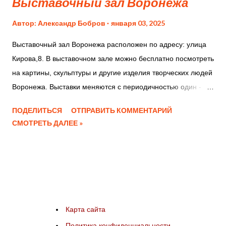
Выставочный зал Воронежа
История соз...
Автор:
Александр Бобров
января 03, 2025
Выставочный зал Воронежа расположен по адресу: улица
Кирова,8. В выставочном зале можно бесплатно посмотреть
на картины, скульптуры и другие изделия творческих людей
Воронежа. Выставки меняются с периодичностью один -
два раза в месяц. Большой выставочный зал позволяет
ПОДЕЛИТЬСЯ
ОТПРАВИТЬ КОММЕНТАРИЙ
размещать несколько тематических композиций.
СМОТРЕТЬ ДАЛЕЕ »
Недостатки: В помещении выставочного зала размещен
магазин, где можно приобрести картины, но продавцы
запрещают снимать на фото и видео. Выставочный зал
Воронежа Выставочный зал Воронежа Выставочный зал
Воронежа, Наследие, Ворошилина Анна Александровна
Выставочный зал Воронежа, Святое писание Выставочный
Карта сайта
зал Воронежа, Освященный солнцем, Автопортрет, Лавров
Политика конфиденциальности