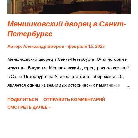
музея пустуют, кроме той, где находиться экскурсовод....
Меншиковский дворец в Санкт-
Петербурге
Автор:
Александр Бобров
февраля 15, 2025
​Меншиковский дворец в Санкт-Петербурге: Очаг истории и
искусства Введение Меншиковский дворец, расположенный
в Санкт-Петербурге на Университетской набережной, 15,
является одним из значимых исторических памятников
города. Этот старинный трехэтажный дворец хранит в себе
ПОДЕЛИТЬСЯ
ОТПРАВИТЬ КОММЕНТАРИЙ
богатую коллекцию экспозиций, картин и предметов
СМОТРЕТЬ ДАЛЕЕ »
искусства петровского времени, привлекая внимание как
местных жителей, так и туристов. История дворца Дворец
был построен для Александра Даниловича Меншикова,
самого близкого приближенного Петра Первого и первого